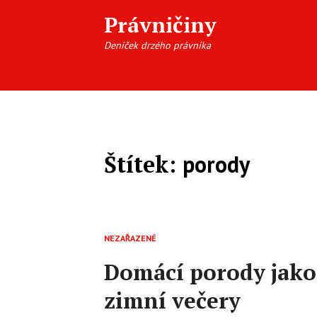
Právničiny
Deníček drzého právníka
Štítek:
porody
NEZAŘAZENÉ
Domácí porody jako
zimní večery