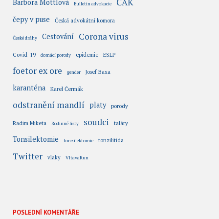
ČAK
Barbora Mottlová
Bulletin advokacie
čepy v puse
Česká advokátní komora
Corona virus
Cestování
České dráhy
Covid-19
epidemie
ESLP
domácí porody
foetor ex ore
Josef Baxa
gender
karanténa
Karel Čermák
odstranění mandlí
platy
porody
soudci
Radim Miketa
taláry
Rodinné listy
Tonsilektomie
tonzilitida
tonzilektomie
Twitter
vlaky
VltavaRun
POSLEDNÍ KOMENTÁŘE