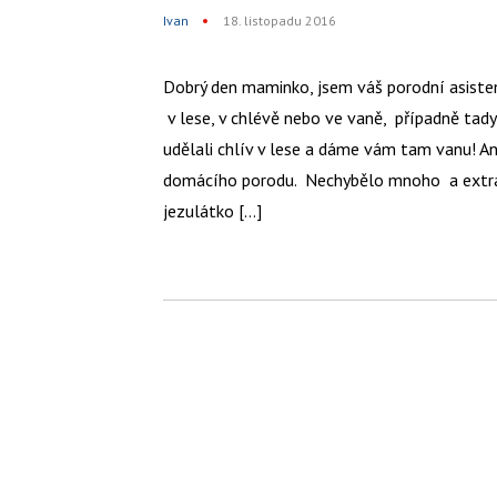
Ivan
18. listopadu 2016
Dobrý den maminko, jsem váš porodní asiste
v lese, v chlévě nebo ve vaně, případně tad
udělali chlív v lese a dáme vám tam vanu! A
domácího porodu. Nechybělo mnoho a extrav
jezulátko […]