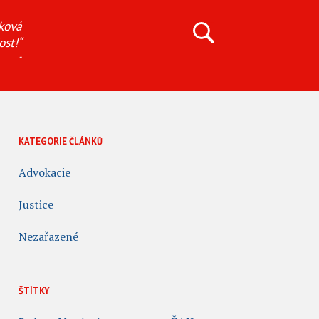
ková
ost!“
-
KATEGORIE ČLÁNKŮ
Advokacie
Justice
Nezařazené
ŠTÍTKY