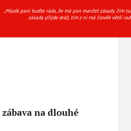
„Mladá paní buďte ráda, že má pan manžel zásady, čím ta
zásada přijde dráž, tím z ní má člověk větší rad
 zábava na dlouhé